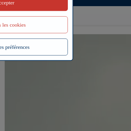
ccepter
Aller
au
contenu
principal
 les cookies
es préférences