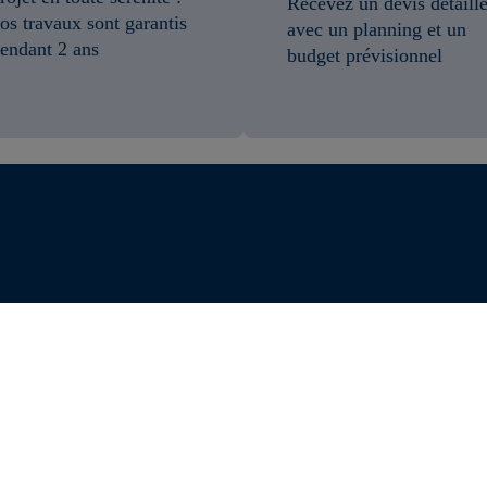
Recevez un devis détaillé
os travaux sont garantis
avec un planning et un
endant 2 ans
budget prévisionnel
lifier votre