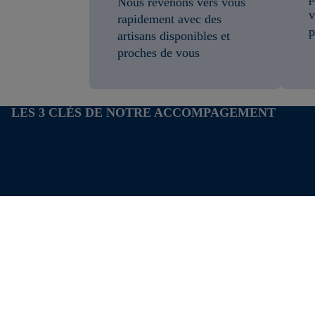
Nous revenons vers vous
v
rapidement avec des
p
artisans disponibles et
proches de vous
LES 3 CLÉS DE NOTRE ACCOMPAGEMENT
Qua