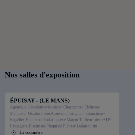
Nos salles d'exposition
L'entreprise AJ MACONNERIE est spécialisée dans le secteur d'activité des
ÉPUISAY - (LE MANS)
travaux de maçonnerie générale, gros oeuvre de bâtiment, placo isolation et
Agenceur
Carreleur
Menuisier Charpentier Ébéniste
aménagement de combles.
Menuisier Ossature bois
Couvreur Zingueur Étancheur
Façadier Enduiseur Isolation ext
Maçon Tailleur pierre
TP
Nos types de projets
Paysagiste
Pisciniste
Plaquiste Platrier Isolation int
La cousinière