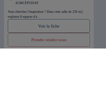
41360 ÉPUISAY
Neuf / extension
Rénovation
Vous cherchez l'inspiration ? Dans cette salle de 250 m2,
explorez 8 espaces d'e...
En savoir plus sur nous
Voir la fiche
Prendre rendez-vous
Trouvez votre artisan expert
Artisans
Salles d'exposition
Qui sommes nous ?
Marques