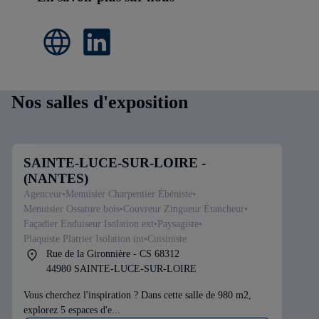
Nos salles d'exposition
SAINTE-LUCE-SUR-LOIRE -
(NANTES)
Agenceur
Menuisier Charpentier Ébéniste
Menuisier Ossature bois
Couvreur Zingueur Étancheur
Façadier Enduiseur Isolation ext
Paysagiste
Plaquiste Platrier Isolation int
Cuisiniste
Rue de la Gironnière - CS 68312
44980 SAINTE-LUCE-SUR-LOIRE
Vous cherchez l'inspiration ? Dans cette salle de 980 m2,
explorez 5 espaces d'e...