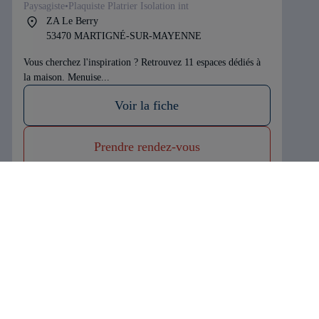
Paysagiste
Plaquiste Platrier Isolation int
ZA Le Berry
53470 MARTIGNÉ-SUR-MAYENNE
Neuf / extension
Rénovation
Vous cherchez l'inspiration ? Retrouvez 11 espaces dédiés à
la maison. Menuise...
En savoir plus sur nous
Voir la fiche
Prendre rendez-vous
Trouvez votre artisan expert
Artisans
Salles d'exposition