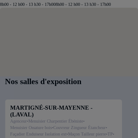
8h00 - 12 h00 - 13 h30 - 17h008h00 - 12 h00 - 13 h30 - 17h00
Nos salles d'exposition
MARTIGNÉ-SUR-MAYENNE -
(LAVAL)
Fabricant / installateur de menuiseries bois, pvc, aluminium & acier
Agenceur
Menuisier Charpentier Ébéniste
Menuisier Ossature bois
Couvreur Zingueur Étancheur
Façadier Enduiseur Isolation ext
Maçon Tailleur pierre
TP
Nos types de projets