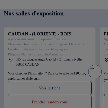
Nos salles d'exposition
CAUDAN - (LORIENT) - BOIS
P
Agenceur
Menuisier Charpentier Ébéniste
Ag
Menuisier Ossature bois
Couvreur Zingueur Étancheur
Men
Façadier Enduiseur Isolation ext
Paysagiste
Faç
Plaquiste Platrier Isolation int
Cuisiniste
Pla
685 rue Jacques Ange Gabriel - ZI Lann Sévelin
56850 CAUDAN
Vous cherchez l'inspiration ? Dans cette salle de 1200 m²,
Vou
explorez nos différen...
exp
Voir la fiche
Prendre rendez-vous