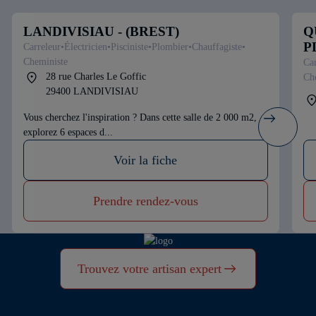
LANDIVISIAU - (BREST)
Q
P
Carreleur
Électricien
Pisciniste
Plombier
Chauffagiste
Cheministe
Car
28 rue Charles Le Goffic
Ch
29400 LANDIVISIAU
Vous cherchez l'inspiration ? Dans cette salle de 2 000 m2,
explorez 6 espaces d...
Voir la fiche
Prendre rendez-vous
Trouvez votre artisan expert