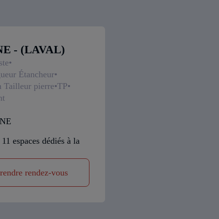
 - (LAVAL)
ste
ueur Étancheur
Tailleur pierre
TP
nt
NNE
 11 espaces dédiés à la
rendre rendez-vous