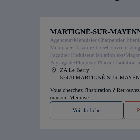
MARTIGNÉ-SUR-MAYENNE
Agenceur
Menuisier Charpentier Ébéni
Menuisier Ossature bois
Couvreur Zing
Façadier Enduiseur Isolation ext
Maçon 
Paysagiste
Plaquiste Platrier Isolation i
ZA Le Berry
53470 MARTIGNÉ-SUR-MAYE
Vous cherchez l'inspiration ? Retrouvez
maison. Menuise...
Voir la fiche
P