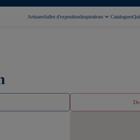
Artisans
Salles d'exposition
Inspirations
Catalogues
Qui
n
De