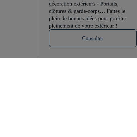
décoration extérieurs - Portails,
clôtures & garde-corps… Faites le
plein de bonnes idées pour profiter
pleinement de votre extérieur !
Consulter