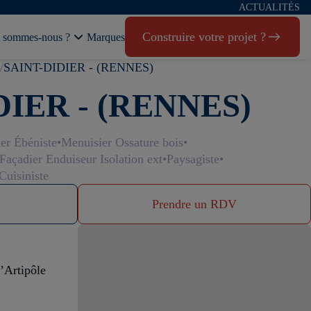
ACTUALITÉS
Construire votre projet ?
 sommes-nous ?
Marques
SAINT-DIDIER - (RENNES)
DIER - (RENNES)
er Ébéniste
Menuisier Ossature bois
Façadier Enduiseur Isolation ext
Paysagiste
Cuisiniste
Prendre un RDV
’Artipôle