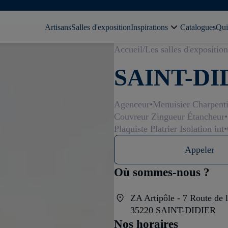
Artisans
Salles d'exposition
Inspirations
Catalogues
Qui
Accueil
Les salles d'exposition
SAINT-DI
Agenceur
Menuisier Charpenti
Couvreur Zingueur Étancheur
Plaquiste Platrier Isolation int
Appeler
Où sommes-nous ?
ZA Artipôle - 7 Route de l
35220 SAINT-DIDIER
Nos horaires