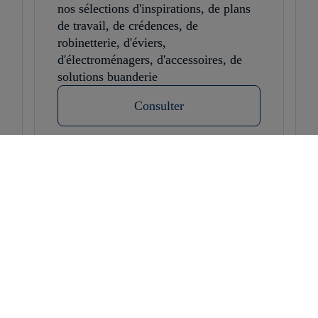
nos sélections d'inspirations, de plans
de travail, de crédences, de
robinetterie, d'éviers,
d'électroménagers, d'accessoires, de
solutions buanderie
Consulter